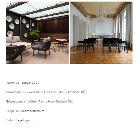
Valminud - august 2024
Sisearhitektuur - Rene Safin, Liina Kink /Gruuv Arhitektid OÜ/
Eriteostusega mööbel - Ranno Hurt /Sealteck OÜ/
Tellija - EV Välisministeerium
Fotod: Terje Ugandi